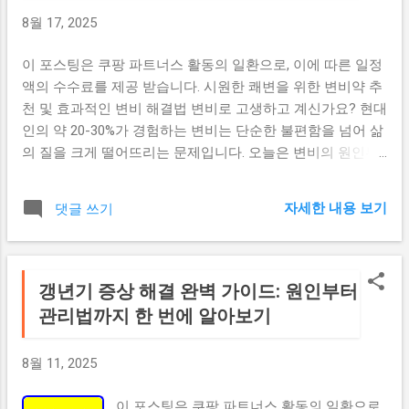
소를 효율적으로 공급합니다. 운동선수나 피
8월 17, 2025
트니스 애호가뿐만 아니라 일반인들도 건강
한 라이프스타일 유지를 위해 점점 더 많이
이 포스팅은 쿠팡 파트너스 활동의 일환으로, 이에 따른 일정
찾고 있는 제품입니다. 단백질 음료의 주요
액의 수수료를 제공 받습니다. 시원한 쾌변을 위한 변비약 추
종류와 특징 1. 유청단백질(웨이프로틴) 음료
천 및 효과적인 변비 해결법 변비로 고생하고 계신가요? 현대
칼로리 : 1회분(30g)당 약 120-150kcal 유청단
인의 약 20-30%가 경험하는 변비는 단순한 불편함을 넘어 삶
백질은 우유에서 추출한 고품질 단백질로, 필
의 질을 크게 떨어뜨리는 문제입니다. 오늘은 변비의 원인부
수아미노산을 완벽하게 함유하고 있습니다.
터 효과적인 변비약 추천, 그리고 일상에서 실천할 수 있는 변
흡수 속도가 빨라 운동 후 30분 이내 섭취하
비 해결법까지 종합적으로 알아보겠습니다. 변비란 무엇인가
면 근육 회복 효과가 극대화됩니다. 주요 효
자세한 내용 보기
댓글 쓰기
요? 변비는 배변 횟수가 주 3회 미만이거나, 대변이 딱딱하고
과: 빠른 근육 회복 근육량 증가 촉진 운동 성
배변 시 과도한 힘이 필요한 상태를 말합니다. 대한소화기학
능 향상 포만감 증진으로 다이어트 도움 2. 카
회에 따르면 성인의 경우 다음과 같은 증상이 3개월 이상 지
제인 단백질 음료 칼로리 : 1회분(30g)당 약
속될 때 만성 변비로 진단합니다. 변비의 주요 증상 주 3회 미
갱년기 증상 해결 완벽 가이드: 원인부터
110-130kcal 카제인은 우유 단백질의 80%를
만의 배변 딱딱하고 건조한 대변 배변 시 과도한 힘주기 필요
관리법까지 한 번에 알아보기
차지하는 단백질로, 소화 흡수가 천천히 이루
불완전한 배변감 복부 팽만감 및 불편함 항문 직장 폐색감 변
어져 지속적인 아미노산 공급이 가능합니다.
비의 원인 생활습관 요인 현대인의 변비는 대부분 잘못된 생
주로 취침 전이나 긴 공복 상태에서 섭취하면
8월 11, 2025
활습관에서 비롯됩니다. 불규칙한 식사, 부족한 수분 섭취, 운
효과적입니다. 주요 효과: 장시간 근육 보호
동 부족이 주요 원인입니다. 식이 요인 섬유소가 부족한 식단,
야간 근육 분해 방지 지속적인 포만감 제공
이 포스팅은 쿠팡 파트너스 활동의 일환으로,