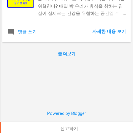
등이 영향 갱년기의 단계별 구분 폐경 전기
위협한다? 매일 밤 우리가 휴식을 취하는 침
(Pre-menopause): 월경 주기가 불규칙해지기
실이 실제로는 건강을 위협하는 공간일 수 있
시작 2-8년 정도 지속 호르몬 수치 변화 시작
다는 충격적인 사실이 공개되어 화제가 되고
폐경 이행기 (Peri-menopause): 월경이 완전
있습니다. 미국 하버드대학교 출신의 저명한
히 멈추기 전 1년 간 증상이 가장 심하게 나타
자세한 내용 보기
댓글 쓰기
의사가 침실에서 발견되는 3가지 위험한 물
나는 시기 폐경 후기 (Post-menopause): 마
건에 대해 경고하면서, 많은 사람들이 자신의
지막 월경 후 12개월 이후 평생 지속되는 시
수면 환경을 재점검하고 있습니다. 캘리포니
기 갱년기의 주요 원인 호르몬 변화 갱년기의
글 더보기
아 소화기내과 전문의인 사우라브 세티
근본적인 원인은 에스트로겐 감소 입니다. 난
(Saurabh Sethi) 박사가 자신의 인스타그램을
소 기능이 저하되면서 에스트로겐과 프로게
통해 공개한 이 정보는 210만 회 이상의 조회
스테론의 분비가 급격히 감소하게 됩니다. 갱
수와 3만 4천 개 이상의 '좋아요'를 기록하며
년기 여성의 호르몬 변화 주요 호르몬 변화:
전 세계적으로 큰 반향을 일으키고 있습니다.
에스트로겐 수치 급감 프로게스테론 분비 감
오늘은 세티 박사가 지적한 침실 속 3가지 건
소 FSH(난포자극호르몬) 증가 LH(황체형성
강 위험요소에 대해 자세히 알아보고, 우리의
호르몬) 증가 기타 영향 요인 유전적 요소 스
수면 환경을 어떻게 개선할 수 있는지 살펴보
트레스와 심리적 요인 생활습관 (흡연, 음주,
겠습니다. 첫 번째 위험요소: 오래된 베개 - 집
Powered by Blogger
운동 부족) 수술적 원인 (자궁적출술 등) 갱년
먼지 진드기의 온상 베개 교체 시기를 놓치면
기 증상 완전 분석 혈관 운동 증상 안면홍조
생기는 문제들 세티 박사가 첫 번째로 지목한
신고하기
와 열감: 갱년기 여성의 75-80%...