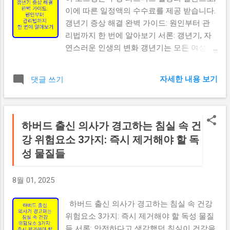
과도한 육류 섭취, 가공식품 위주의 식사가 변비를 악화시킵
체지방 감소 도움 3. 식물성 단백질 음료 칼로
이에 따른 일정액의 수수료를 제공 받습니다.
니다. 스트레스 및 심리적 요인 스트레스는 장의 연동 운동을
리 : 1회분(30g)당 약 100-140kcal 콩, 쌀, 완두
갱년기 증상 해결 완벽 가이드: 원인부터 관
방해하여 변비를 유발할 수 있습니다. 약물 부작용 일부 약물
콩 등에서 추출한 식물성 단백질을 사용한 제
리법까지 한 번에 알아보기 서론: 갱년기, 자
(진통제, 항우울제, 철분제 등)은 변비를 부작용으로 일으킬
품으로, 유당불내증이 있거나 비건 라이프스
연스러운 인생의 변화 갱년기는 모든 여성이
수 있습니다. 변비약의 종류와 작용 원리 팽창성 완하제
타일을 추구하는 분들에게 적합합니다. 주요
겪게 되는 자연스러운 생리적 변화입니다. 하
(Bulk-forming laxatives) 섬유소 성분이 물을 흡수하여 대변
효과: 소화가 용이함 알레르기 반응 최소화
지만 많은 여성들이 갱년기 증상으로 인해 일
의 부피를 늘리고 부드럽게 만들어 자연스러운 배변을 돕습
자세한 내용 보기
댓글 쓰기
항산화 성분 함유 환경친화적 선...
상생활에 어려움을 겪고 계십니다. 이 글에서
니다. 대표적인 성분: 차전자피 (Psyllium husk) 메틸셀룰로오
는 갱년기 증상의 모든 것을 자세히 알아보
스 폴리카보필 장점: 자연스러운 배변, 부작용 적음 단점: 효
고, 효과적인 관리 방법을 제시해드리겠습니
과가 나타나기까지 시간 소요 (2-3일) 삼투성 완하제
다. 갱년기란 무엇인가요? 갱년기의 정의 갱
하버드 출신 의사가 경고하는 침실 속 건
(Osmotic laxatives) 장 내로 수분을 끌어들여 대변을 부드럽
년기는 여성의 생식 기능이 점차 저하되어 월
강 위험요소 3가지: 즉시 제거해야 할 독
게 하고 장의 연동운동을 촉진합니다. 대표적인 성분: 라쿠톨
경이 완전히 멈추는 시기를 말합니다. 의학적
로오스 (Lactul...
성 물질들
으로는 마지막 월경 후 12개월이 지난 시점을
폐경이라 하며, 폐경 전후의 기간을 갱년기라
8월 01, 2025
고 합니다. 갱년기 여성 갱년기 시작 시기 평
균 갱년기 시작 나이: 한국 여성 평균: 48-52
하버드 출신 의사가 경고하는 침실 속 건강
세 개인차가 크며 40대 초반부터 시작되는 경
위험요소 3가지: 즉시 제거해야 할 독성 물질
우도 있음 유전적 요인, 생활습관, 스트레스
들 서론: 안전하다고 생각했던 침실이 건강을