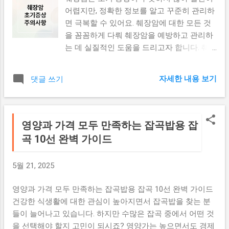
진자 수가 점진적으로 증가하고 있습니다. 질
첨가물 투입 : 에센셜 오일이나 기타 첨가물
어렵지만, 정확한 정보를 알고 꾸준히 관리하
병관리청의 최신 데이터에 따르면, 주요 도시
을 넣습니다. 몰딩과 숙성 : 몰드에 부어 4-6주
면 극복할 수 있어요. 췌장암에 대한 모든 것
지역을 중심으로 감염자가 늘어나는 추세를
간 숙성시킵니다. 피부 타입별 맞춤 비누 레
을 꼼꼼하게 다뤄 췌장암을 예방하고 관리하
보이고 있으며, 의료진과 전문가들은 지속적
시피 건성 피부용 비누 건성 피부를 위한 비
는 데 실질적인 도움을 드리고자 합니다. 췌
인 모니터링과 예방 조치의 중요성을 강조하
누는 보습력이 뛰어난 오일을 중심으로 제작
장암, 더 이상 두려워하지 마세요! 초기 증상
고 있습니다. 새로운 변이바이러스의 특징 주
해야 합니다. 재료: 올리브 오일 50% 코코넛
특징과 주의점 췌장암은 초기 증상이 미미해
요 변이바이러스 분석 코로나 재유행을 이끌
자세한 내용 보기
댓글 쓰기
오일 20% 팜 오일 20% 캐스터 오...
발견이 늦어지는 경우가 많아요. 췌장의 위치
고 있는 주요 변이바이러스들의 특징을 살펴
가 복부 깊숙한 곳에 있어 초기 통증을 느끼
보면 다음과 같습니다: 전파력 증가 : 새로운
기 어렵고, 일반적인 복통으로 오인하기 쉽기
변이바이러스들은 기존 바이러스 대비 전파
때문입니다. 50대 이상이라면 갑작스러운 당
영양과 가격 모두 만족하는 잡곡밥용 잡
력이 크게 향상되었습니다. 이는 바이러스가
뇨 발생이나 기존 당뇨 심화와 함께 소화불
곡 10선 완벽 가이드
숙주 세포에 더 효율적으로 결합할 수 있도록
량, 식욕부진, 체중 감소 등의 증상이 나타난
진화했기 때문입니다. 면역 회피 능력 : 과거
다면 췌장암을 의심해 보세요. 황달 증상과
감염이나 백신 접종으로 형성된 항체를 피해
5월 21, 2025
원인 황달은 췌장두부 암이 담도를 압박해 나
가는 능력이 강화되어, 재감염 위험이 높아졌
타나는 초기 증상 중 하나입니다. 피부와 눈
습니다. 증상의 변화 : 기존 코로나19와 비교
영양과 가격 모두 만족하는 잡곡밥용 잡곡 10선 완벽 가이드
흰자가 노랗게 변하고, 소변 색이 진해지며,
해 증상이 다소 달라진 특징을 보이고 있어,
건강한 식생활에 대한 관심이 높아지면서 잡곡밥을 찾는 분
대변 색이 옅어지는 증상이 동반될 수 있어
진단과 치료에 새로운 접근이 필요합니다. 변
들이 늘어나고 있습니다. 하지만 수많은 잡곡 중에서 어떤 것
요. 황달이 나타나면 즉시 병원을 방문하여
이바이러스별 특성 각 변이바이러스마다 고
을 선택해야 할지 고민이 되시죠? 영양가는 높으면서도 경제