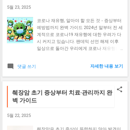
리 비누 제작은 유지와 강알칼리(수산화나트
5월 23, 2025
륨 또는 수산화칼륨)가 만나 일으키는 비누화
반응을 기반으로 합니다. 이 과정에서 지방산
코로나 재유행, 알아야 할 모든 것 - 증상부터
과 글리세린이 생성되며, 글리세린은 천연 보
예방법까지 완벽 가이드 2024년 말부터 전 세
습 성분으로 작용합니다. 필요한 기본 도구와
계적으로 코로나19 재유행에 대한 우려가 다
재료 홈메이드 비누 제작을 위해서는 다음과
시 커지고 있습니다. 팬데믹 선언 해제 이후
같은 기본 도구가 필요합니다: 기본 도구: 스
일상으로 돌아간 우리에게 코로나 재유행은
테인리스 스틸 냄비 디지털 저울 (정확한 계
또 다른 도전이 되고 있는데요. 이번 글에서
량을 위해 필수) 실리콘 주걱 온도계 고무장
는 코로나 재유행의 현황, 새로운 변이바이러
갑과 보안경 비누 몰드 기본 재료: 베이스 오
자세한 내용 보기
댓글 쓰기
스의 특징, 그리고 효과적인 예방 및 대응 방
일 (코코넛 오일, 올리브 오일, 팜 오일 등) 수
법에 대해 자세히 알아보겠습니다. 코로나 재
산화나트륨 (NaOH) 증류수 에센셜 오일 (선
유행의 현재 상황 전 세계 코로나 재유행 동
택사항) 천연 색소 (선택사항) 기본 비누 제작
향 최근 WHO(세계보건기구)의 발표에 따르
췌장암 초기 증상부터 치료·관리까지 완
과정 레시피 계산 : 정확한 비율로 오일과 수
면, 여러 국가에서 코로나19 감염자 수가 다
벽 가이드
산화나트륨을 계산합니다. 용액 준비 : 수산화
시 증가하는 추세를 보이고 있습니다. 특히
나트륨을 증류수에 천천히 녹여 알칼리 용액
겨울철을 맞아 실내 활동이 늘어나면서 감염
을 만듭니다. 오일 가열 : 베이스 오일들을 적
5월 22, 2025
확산 위험이 높아지고 있는 상황입니다. 국내
절한 온도로 가열합니다. 혼합 : 오일과 알칼
코로나 재유행 현황 국내에서도 코로나19 확
리 용액을 섞어 트레이스 상태까지 젓습니다.
췌장암은 초기 증상이 뚜렷하지 않아 발견이